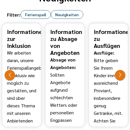
Filter:
Ferienspaß
Neuigkeiten
Informationen
Information
Informatione
zur
zu Absage
zu
Inklusion
von
Ausflügen
Angeboten
Wir arbeiten
Ausflüge:
Absage von
daran, unsere
Bitte geben
Angeboten:
Ferienspaßangebote
Sie Ihrem
Sollten
so inklusiv wie
Kinder immer
Angebote
möglich zu
ausreichend
aufgrund
gestalten, und
Proviant,
schlechten
sind über
insbesondere
Wetters oder
dieses Thema
genug
personellen
mit unseren
Getränke, mit.
Engpässen
Anbietenden
Achten Sie
nicht
im Gespräch.
zudem auf