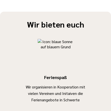
Ferienspaß ist
möglich, wenn
sich Familien
frühzeitig
Wir bieten euch
melden.
Für Kinder mit
Pflegegrad
erfolgt die
Abrechnung
über die
Krankenkasse.
Bitte melden
Ferienspaß
Sie sich etwa
6 Wochen vor
Wir organisieren in Kooperation mit
Ferienbeginn,
vielen Vereinen und Initaiven die
damit die
Ferienangebote in Schwerte
Betreuung